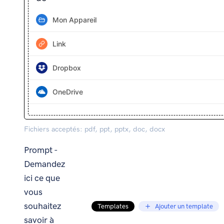
Mon Appareil
Link
Dropbox
OneDrive
Fichiers acceptés: pdf, ppt, pptx, doc, docx
Prompt -
Demandez
ici ce que
vous
souhaitez
Templates
Ajouter un template
savoir à